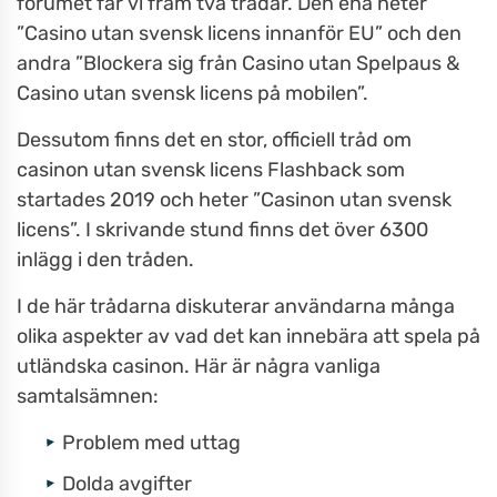
forumet får vi fram två trådar. Den ena heter
”Casino utan svensk licens innanför EU” och den
andra ”Blockera sig från Casino utan Spelpaus &
Casino utan svensk licens på mobilen”.
Dessutom finns det en stor, officiell tråd om
casinon utan svensk licens Flashback som
startades 2019 och heter ”Casinon utan svensk
licens”. I skrivande stund finns det över 6300
inlägg i den tråden.
I de här trådarna diskuterar användarna många
olika aspekter av vad det kan innebära att spela på
utländska casinon. Här är några vanliga
samtalsämnen:
Problem med uttag
Dolda avgifter