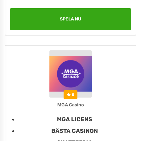
SPELA NU
5
MGA Casino
MGA LICENS
BÄSTA CASINON