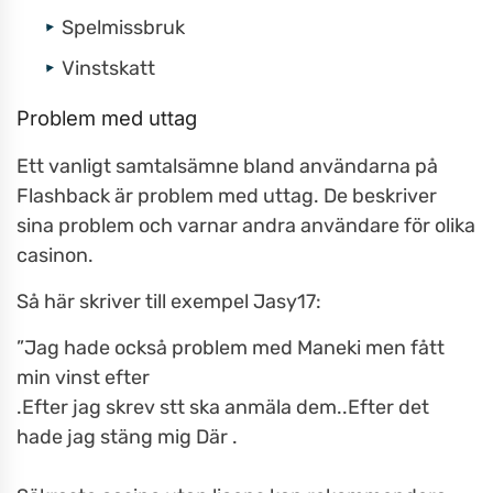
Spelmissbruk
Vinstskatt
Problem med uttag
Ett vanligt samtalsämne bland användarna på
Flashback är problem med uttag. De beskriver
sina problem och varnar andra användare för olika
casinon.
Så här skriver till exempel Jasy17:
”Jag hade också problem med Maneki men fått
min vinst efter
.Efter jag skrev stt ska anmäla dem..Efter det
hade jag stäng mig Där .