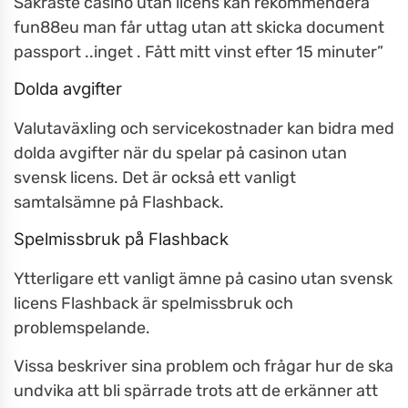
Säkraste casino utan licens kan rekommendera
fun88eu man får uttag utan att skicka document
passport ..inget . Fått mitt vinst efter 15 minuter”
Dolda avgifter
Valutaväxling och servicekostnader kan bidra med
dolda avgifter när du spelar på casinon utan
svensk licens. Det är också ett vanligt
samtalsämne på Flashback.
Spelmissbruk på Flashback
Ytterligare ett vanligt ämne på casino utan svensk
licens Flashback är spelmissbruk och
problemspelande.
Vissa beskriver sina problem och frågar hur de ska
undvika att bli spärrade trots att de erkänner att