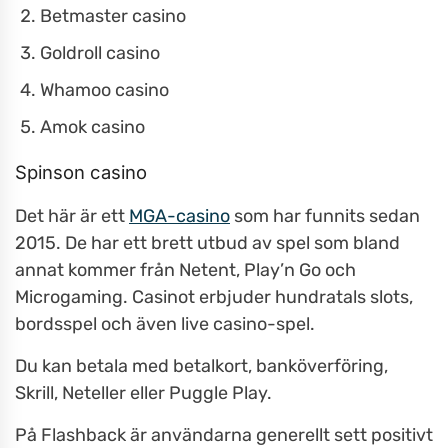
Betmaster casino
Goldroll casino
Whamoo casino
Amok casino
Spinson casino
Det här är ett
MGA-casino
som har funnits sedan
2015. De har ett brett utbud av spel som bland
annat kommer från Netent, Play’n Go och
Microgaming. Casinot erbjuder hundratals slots,
bordsspel och även live casino-spel.
Du kan betala med betalkort, banköverföring,
Skrill, Neteller eller Puggle Play.
På Flashback är användarna generellt sett positivt