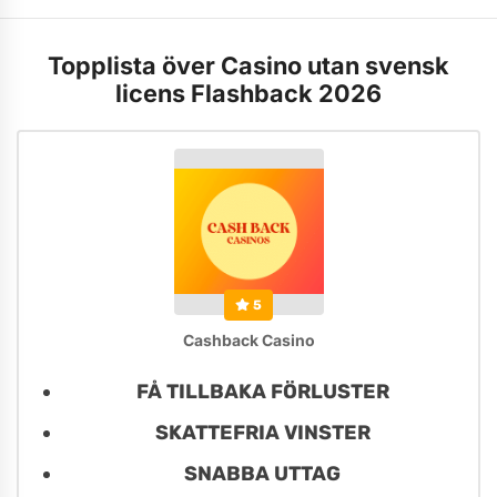
Topplista över
Casino utan svensk
licens Flashback
2026
5
Cashback Casino
FÅ TILLBAKA FÖRLUSTER
SKATTEFRIA VINSTER
SNABBA UTTAG